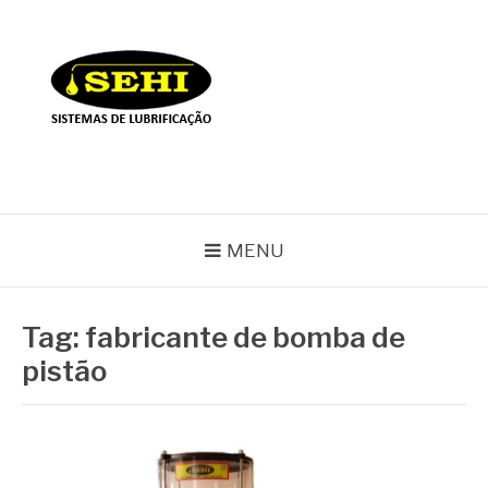
Pular
para
o
conteúdo
BLOG SEHI
MENU
Tag:
fabricante de bomba de
pistão