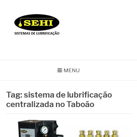
Pular
para
o
conteúdo
BLOG SEHI
MENU
Tag:
sistema de lubrificação
centralizada no Taboão