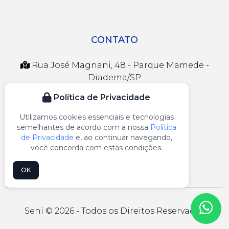
CONTATO
Rua José Magnani, 48 - Parque Mamede -
Diadema/SP
Política de Privacidade
sehi@sehi.com.br
Utilizamos cookies essenciais e tecnologias
(11) 4056-4767
semelhantes de acordo com a nossa
Política
de Privacidade
e, ao continuar navegando,
(11) 96350-3384
você concorda com estas condições.
OK
Sehi © 2026 - Todos os Direitos Reservados